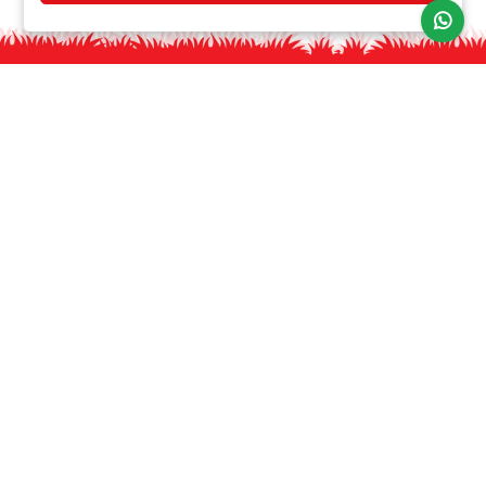
HOME
FALE CONOSCO
SEJA SÓCIO
REDE DE PARCEIROS
POLÍTICA DE PRIVACIDADE
Atendimento
Avenida Augusto Franco, 2040 - Siqueira Campos
Aracaju, Sergipe - 49075-100
(79) 98116-5276
atendimento@sociogipao.com.br
Segunda a Sexta - 08h às 12h e de 13h às 17h
Sábado - 08h às 12h